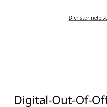
Zum
Inhalt
Dienstohneleis
springen
Digital-Out-Of-Of