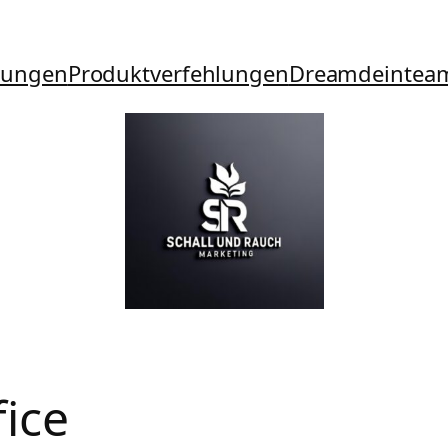
tungen
Produktverfehlungen
Dreamdeintea
fice