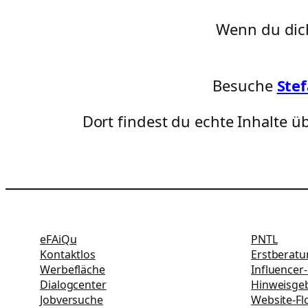
Wenn du dich
Besuche
Ste
Dort findest du echte Inhalte 
eFAiQu
PNTL
Kontaktlos
Erstberat
Werbefläche
Influencer
Dialogcenter
Hinweisgeb
Jobversuche
Website-Fl