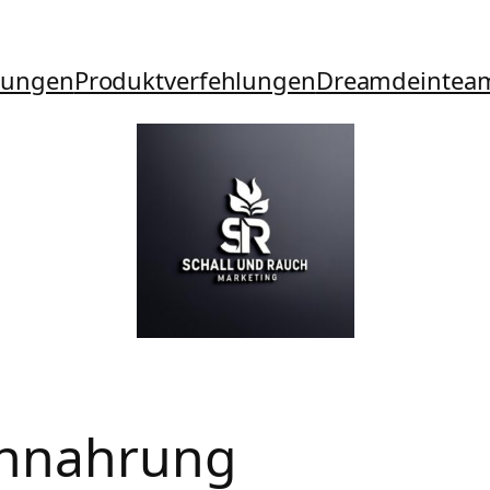
tungen
Produktverfehlungen
Dreamdeintea
ennahrung