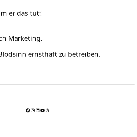
m er das tut:
uch Marketing.
lödsinn ernsthaft zu betreiben.
Facebook
Instagram
LinkedIn
YouTube
Threads