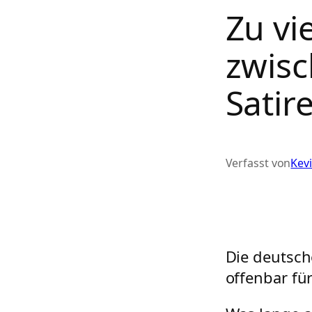
Zu vi
zwisc
Satir
Verfasst von
Kev
Die deutsc
offenbar fü