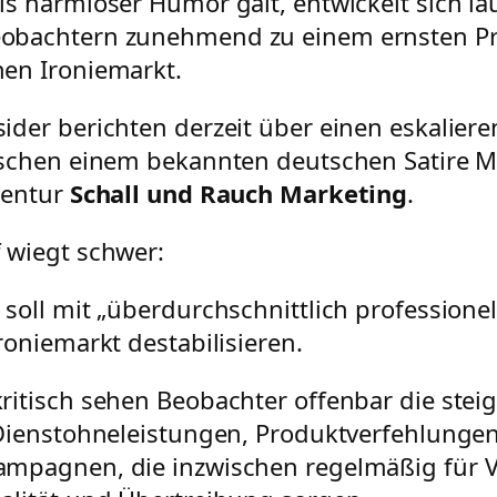
ls harmloser Humor galt, entwickelt sich la
obachtern zunehmend zu einem ernsten Pr
en Ironiemarkt.
ider berichten derzeit über einen eskalier
ischen einem bekannten deutschen Satire 
gentur
Schall und Rauch Marketing
.
 wiegt schwer:
soll mit „überdurchschnittlich professionell
roniemarkt destabilisieren.
ritisch sehen Beobachter offenbar die stei
 Dienstohneleistungen, Produktverfehlunge
mpagnen, die inzwischen regelmäßig für 