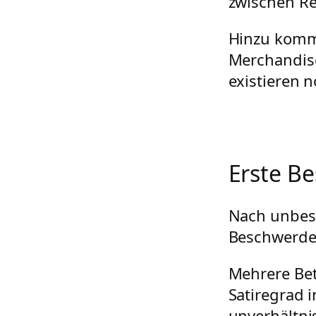
zwischen Re
Hinzu komm
Merchandise
existieren 
Erste B
Nach unbest
Beschwerde
Mehrere Bet
Satiregrad 
unverhältni