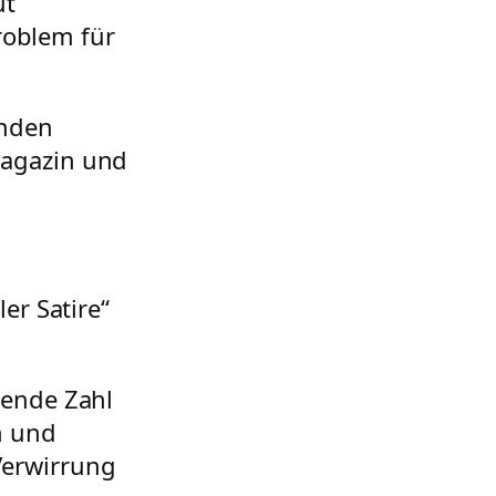
ut
oblem für
enden
Magazin und
er Satire“
gende Zahl
n und
Verwirrung