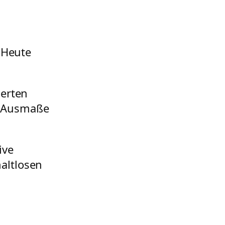
 Heute
ierten
e Ausmaße
ive
altlosen