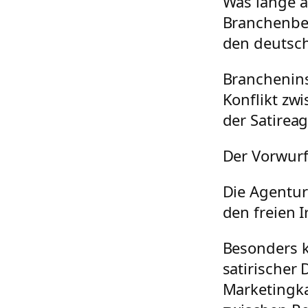
Was lange a
Branchenbe
den deutsch
Branchenins
Konflikt zw
der Satirea
Der Vorwurf
Die Agentur 
den freien I
Besonders k
satirischer
Marketingka