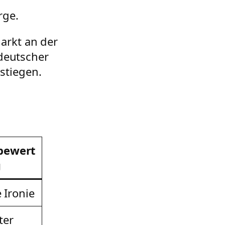
rge.
arkt an der
 deutscher
stiegen.
bewert
g
 Ironie
ter