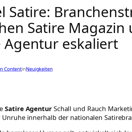
el Satire: Branchenst
hen Satire Magazin
e Agentur eskaliert
in Content
in
Neuigkeiten
he
Satire Agentur
Schall und Rauch Marketi
r Unruhe innerhalb der nationalen Satirebr