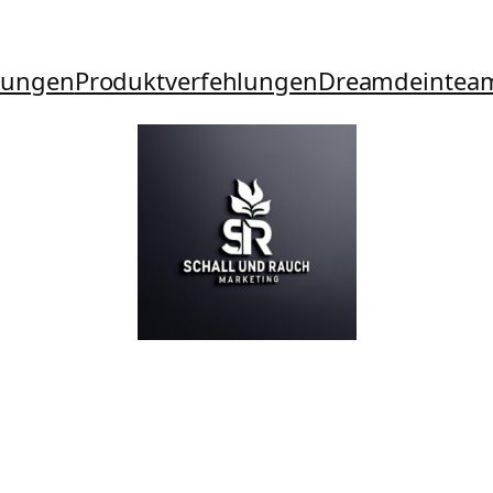
tungen
Produktverfehlungen
Dreamdeintea