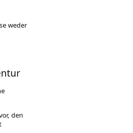
ese weder
entur
ne
vor, den
t