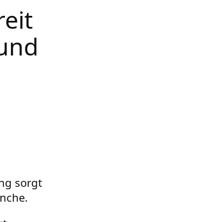
reit
 und
ng sorgt
anche.