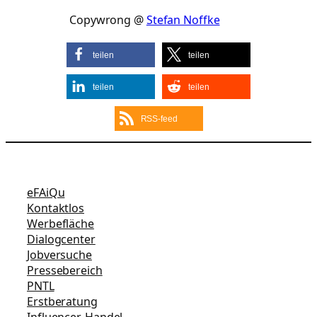
Copywrong @
Stefan Noffke
teilen
teilen
teilen
teilen
RSS-feed
eFAiQu
Kontaktlos
Werbefläche
Dialogcenter
Jobversuche
Pressebereich
PNTL
Erstberatung
Influencer-Handel