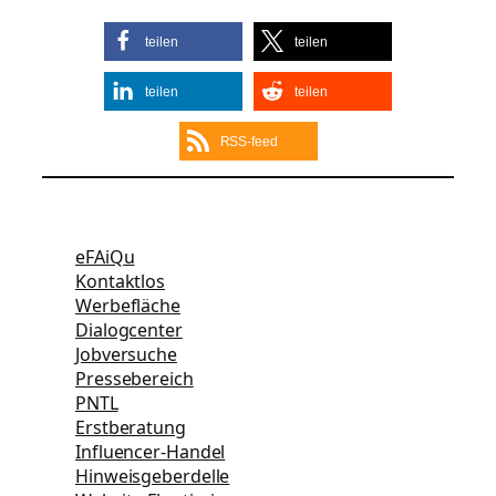
teilen
teilen
teilen
teilen
RSS-feed
eFAiQu
Kontaktlos
Werbefläche
Dialogcenter
Jobversuche
Pressebereich
PNTL
Erstberatung
Influencer-Handel
Hinweisgeberdelle