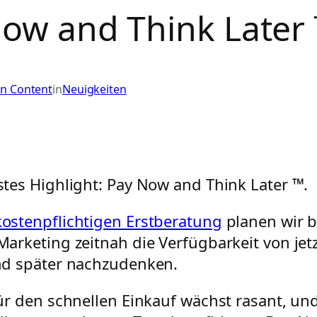
ow and Think Later
in Content
in
Neuigkeiten
tes Highlight: Pay Now and Think Later ™.
kostenpflichtigen Erstberatung
planen wir b
arketing zeitnah die Verfügbarkeit von jetz
nd später nachzudenken.
ür den schnellen Einkauf wächst rasant, un