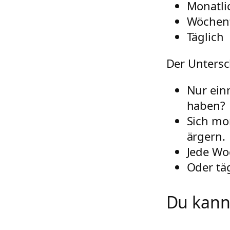
Monatli
Wöchent
Täglich
Der Untersc
Nur ein
haben?
Sich mo
ärgern.
Jede Wo
Oder tä
Du kanns