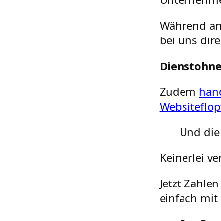
Während and
bei uns dire
Dienstohne
Zudem
hand
Websiteflop
Und die
Keinerlei ve
Jetzt Zahle
einfach mit