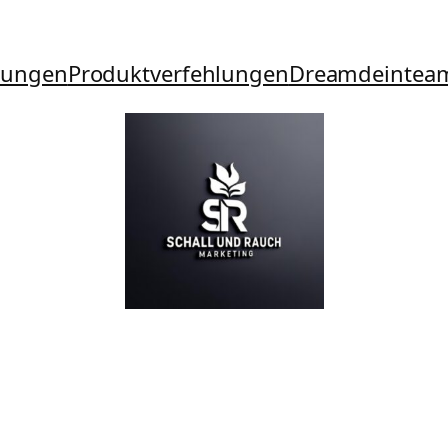
tungen
Produktverfehlungen
Dreamdeintea