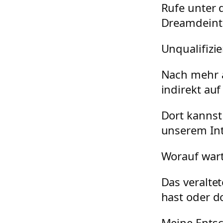
Rufe unter 
Dreamdeint
Unqualifizie
Nach mehr a
indirekt au
Dort kannst
unserem Int
Worauf wart
Das veralte
hast oder d
Meine Entsc