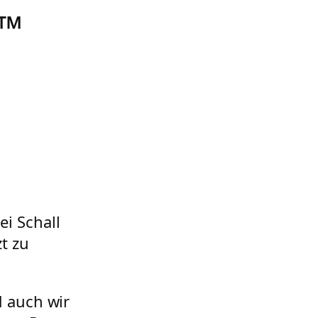
 ™
ei Schall
t zu
d auch wir