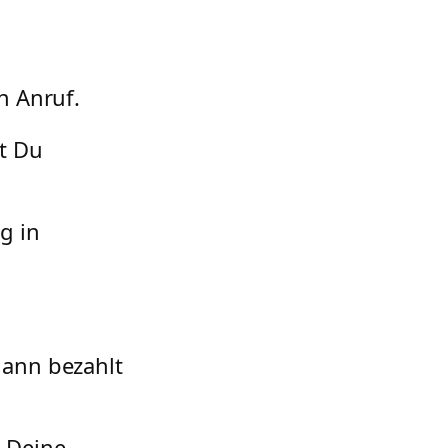
n Anruf.
t Du
g in
dann bezahlt
u Deine