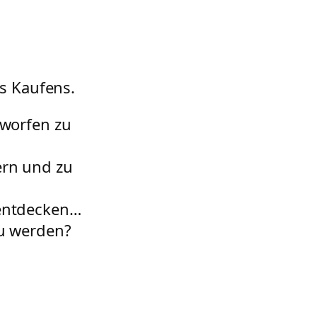
es Kaufens.
eworfen zu
ern und zu
 entdecken…
zu werden?