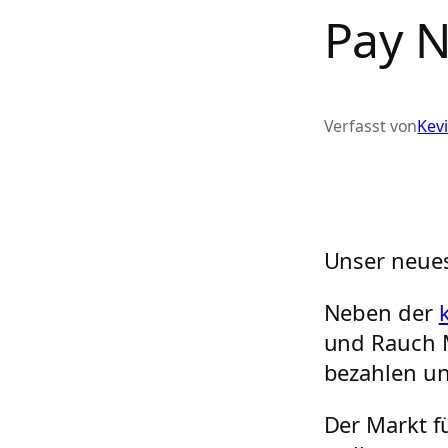
Pay N
Verfasst von
Kev
Unser neues
Neben der
und Rauch M
bezahlen u
Der Markt f