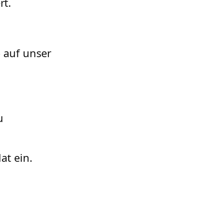
rt.
 auf unser
u
at ein.