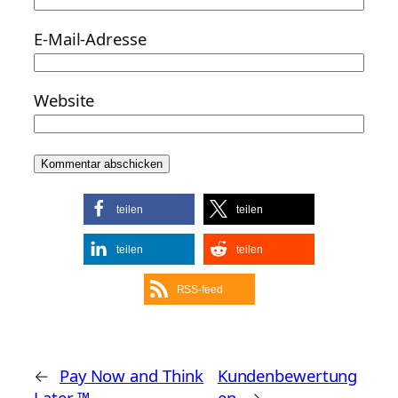
E-Mail-Adresse
Website
teilen
teilen
teilen
teilen
RSS-feed
←
Pay Now and Think
Kundenbewertung
Later ™
en
→