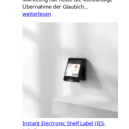
Schall
Übernahme der Glaubich…
und
weiterlesen
Rauch
Marketing
übernimmt
die
Glaubich
Gruppe
Instant Electronic Shelf Label (IES-