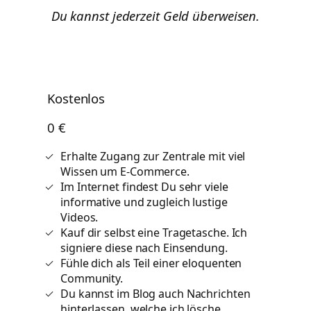
700
Du kannst jederzeit Geld überweisen.
neue
Mitarbei
ein
Kostenlos
0 €
Erhalte Zugang zur Zentrale mit viel
Wissen um E-Commerce.
Im Internet findest Du sehr viele
informative und zugleich lustige
Videos.
Kauf dir selbst eine Tragetasche. Ich
signiere diese nach Einsendung.
Fühle dich als Teil einer eloquenten
Community.
Du kannst im Blog auch Nachrichten
hinterlassen, welche ich lösche.