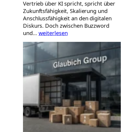
Vertrieb über KI spricht, spricht über
Zukunftsfähigkeit, Skalierung und
Anschlussfähigkeit an den digitalen
Diskurs. Doch zwischen Buzzword
KI
und…
weiterlesen
Sales
Guide