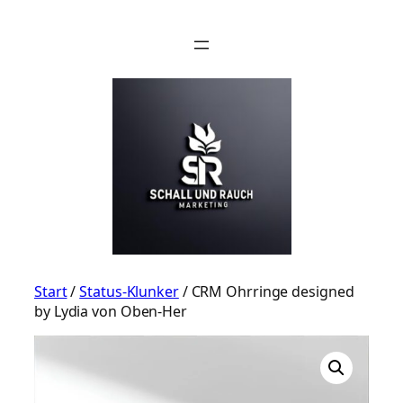
Zum
Inhalt
springen
Start
/
Status-Klunker
/ CRM Ohrringe designed
by Lydia von Oben-Her