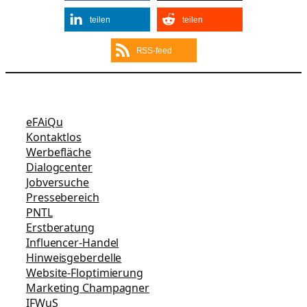
teilen
teilen
RSS-feed
eFAiQu
Kontaktlos
Werbefläche
Dialogcenter
Jobversuche
Pressebereich
PNTL
Erstberatung
Influencer-Handel
Hinweisgeberdelle
Website-Floptimierung
Marketing Champagner
IFWuS