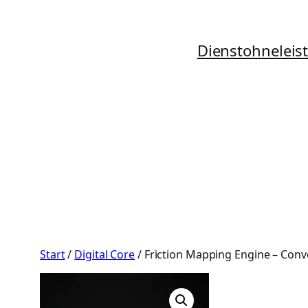
Zum
Inhalt
Dienstohneleis
springen
Start
/
Digital Core
/ Friction Mapping Engine – Conv