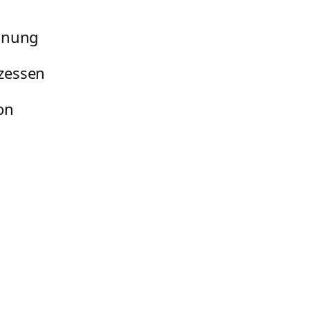
nnung
zessen
on