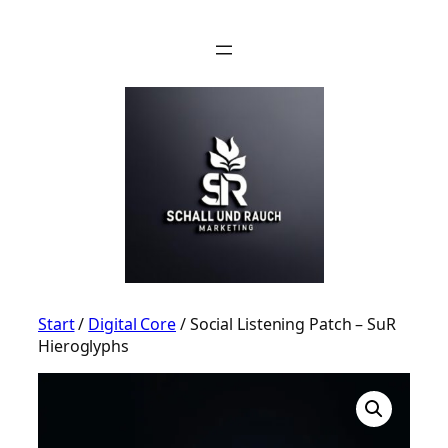
Zum
Inhalt
springen
Start
/
Digital Core
/ Social Listening Patch – SuR
Hieroglyphs