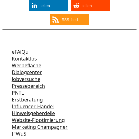
teilen
teilen
RSS-feed
eFAiQu
Kontaktlos
Werbefläche
Dialogcenter
Jobversuche
Pressebereich
PNTL
Erstberatung
Influencer-Handel
Hinweisgeberdelle
Website-Floptimierung
Marketing Champagner
IFWuS