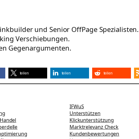
Linkbuilder und Senior OffPage Spezialisten.
king Verschiebungen.
eten Gegenargumenten.
teilen
teilen
teilen
IFWuS
ung
Unterstützen
-Handel
Klickunterstützung
erdelle
Marktrelevanz Check
optimierung
Kundenbewertungen