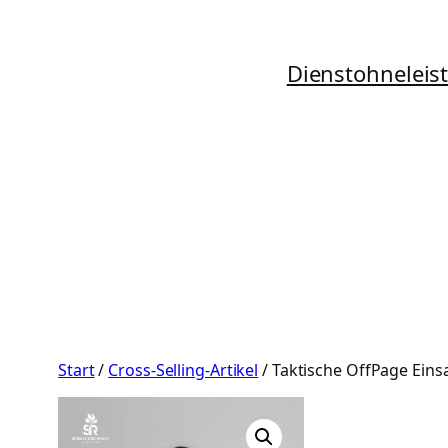
Zum
Inhalt
Dienstohneleis
springen
Start
/
Cross-Selling-Artikel
/ Taktische OffPage Ein