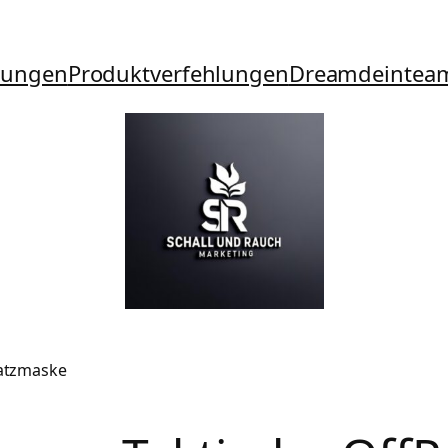
tungen
Produktverfehlungen
Dreamdeintea
satzmaske