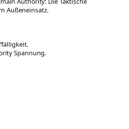
ain Authority: Die Taktische
im Außeneinsatz.
älligkeit.
ority Spannung.