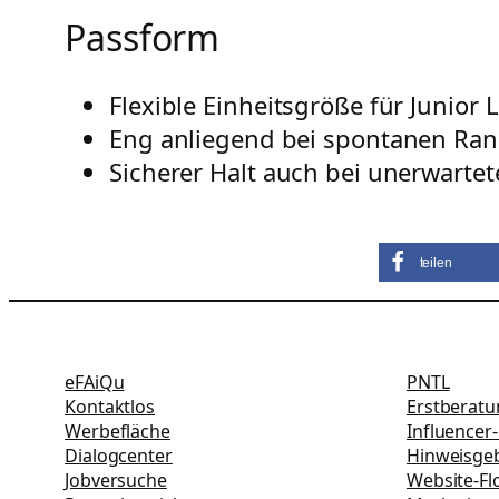
Passform
Flexible Einheitsgröße für Junior 
Eng anliegend bei spontanen Ran
Sicherer Halt auch bei unerwart
teilen
eFAiQu
PNTL
Kontaktlos
Erstberat
Werbefläche
Influencer
Dialogcenter
Hinweisgeb
Jobversuche
Website-Fl