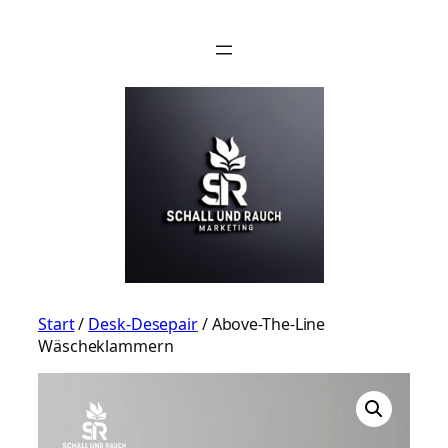
Zum
Inhalt
springen
Start
/
Desk-Desepair
/ Above-The-Line
Wäscheklammern