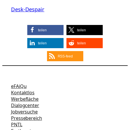
Desk-Despair
teilen
teilen
teilen
teilen
RSS-feed
eFAiQu
Kontaktlos
Werbefläche
Dialogcenter
Jobversuche
Pressebereich
PNTL