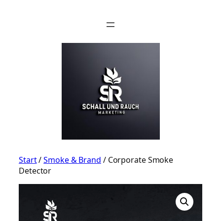
Zum
Inhalt
springen
Start
/
Smoke & Brand
/ Corporate Smoke
Detector