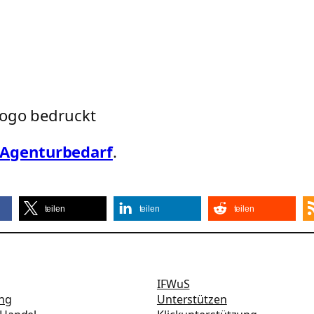
Logo bedruckt
Agenturbedarf
.
teilen
teilen
teilen
IFWuS
ung
Unterstützen