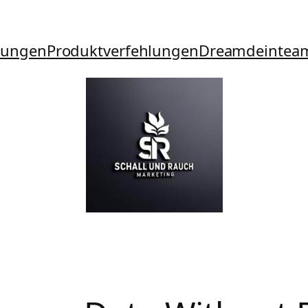
tungen
Produktverfehlungen
Dreamdeintea