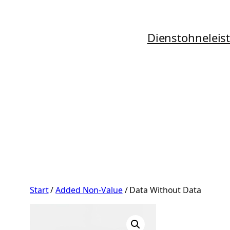
Zum
Inhalt
Dienstohneleis
springen
Start
/
Added Non-Value
/ Data Without Data