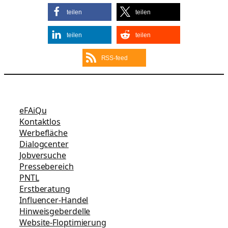
teilen
teilen
teilen
teilen
RSS-feed
eFAiQu
Kontaktlos
Werbefläche
Dialogcenter
Jobversuche
Pressebereich
PNTL
Erstberatung
Influencer-Handel
Hinweisgeberdelle
Website-Floptimierung