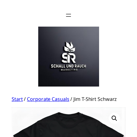
Zum
Inhalt
springen
Start
/
Corporate Casuals
/ Jim T-Shirt Schwarz