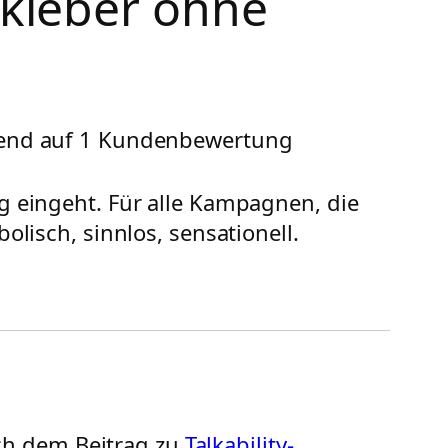
kleber ohne
rend auf
1
Kundenbewertung
ng eingeht. Für alle Kampagnen, die
bolisch, sinnlos, sensationell.
ch dem Beitrag zu
Talkability-