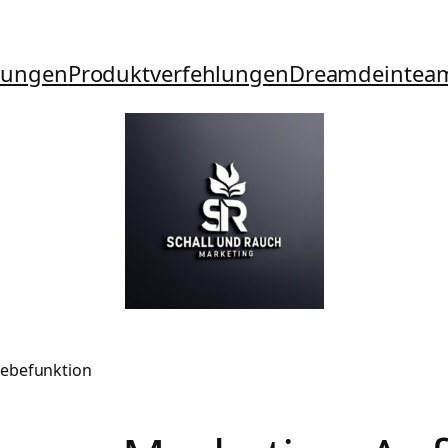
tungen
Produktverfehlungen
Dreamdeintea
lebefunktion