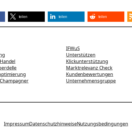
teilen
teilen
teilen
IFWuS
ung
Unterstützen
-Handel
Klickunterstützung
erdelle
Marktrelevanz Check
optimierung
Kundenbewertungen
 Champagner
Unternehmensgruppe
Impressum
Datenschutzhinweise
Nutzungsbedingungen