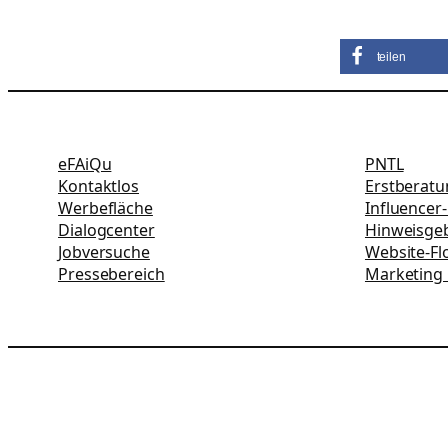
teilen
eFAiQu
PNTL
Kontaktlos
Erstberat
Werbefläche
Influencer
Dialogcenter
Hinweisgeb
Jobversuche
Website-Fl
Pressebereich
Marketing