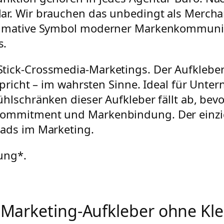
lar. Wir brauchen das unbedingt als Merchan
timative Symbol moderner Markenkommunika
s.
tick-Crossmedia-Marketings. Der Aufkleber 
spricht – im wahrsten Sinne. Ideal für Unter
hlschränken dieser Aufkleber fällt ab, bevor
ommitment und Markenbindung. Der einzige 
eads im Marketing.
dung*.
Marketing-Aufkleber ohne Kl