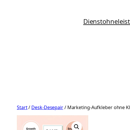
Zum
Inhalt
Dienstohneleis
springen
Start
/
Desk-Desepair
/ Marketing-Aufkleber ohne K