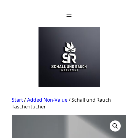
Zum
Inhalt
springen
Start
/
Added Non-Value
/ Schall und Rauch
Taschentücher