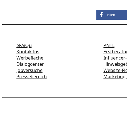
teilen
eFAiQu
PNTL
Kontaktlos
Erstberat
Werbefläche
Influencer
Dialogcenter
Hinweisgeb
Jobversuche
Website-Fl
Pressebereich
Marketing