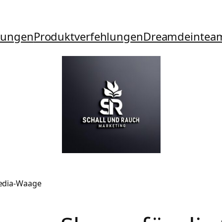
tungen
Produktverfehlungen
Dreamdeintea
Media-Waage