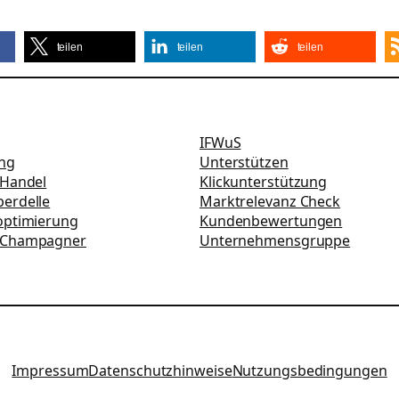
teilen
teilen
teilen
IFWuS
ung
Unterstützen
-Handel
Klickunterstützung
erdelle
Marktrelevanz Check
optimierung
Kundenbewertungen
 Champagner
Unternehmensgruppe
Impressum
Datenschutzhinweise
Nutzungsbedingungen