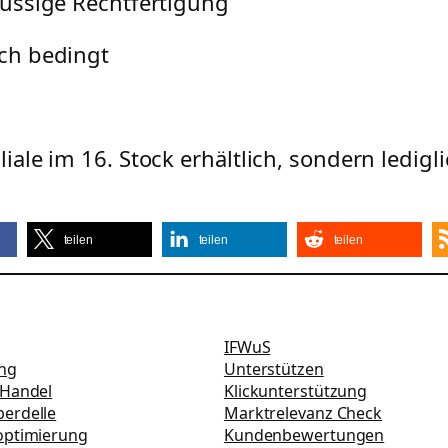
lüssige Rechtfertigung
ch bedingt
liale im 16. Stock erhältlich, sondern ledigl
teilen
teilen
teilen
IFWuS
ung
Unterstützen
-Handel
Klickunterstützung
erdelle
Marktrelevanz Check
optimierung
Kundenbewertungen