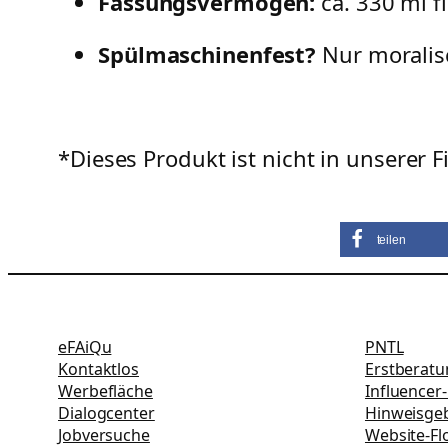
Fassungsvermögen:
ca. 330 ml f
Spülmaschinenfest?
Nur moralis
*Dieses Produkt ist nicht in unserer Fi
teilen
eFAiQu
PNTL
Kontaktlos
Erstberat
Werbefläche
Influencer
Dialogcenter
Hinweisgeb
Jobversuche
Website-Fl