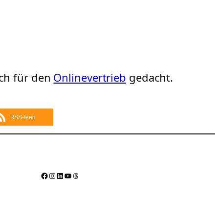
ich für den
Onlinevertrieb
gedacht.
RSS-feed
Facebook
Instagram
LinkedIn
YouTube
Threads