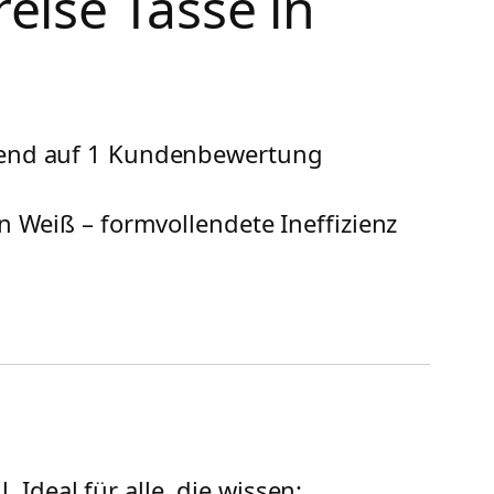
eise Tasse in
rend auf
1
Kundenbewertung
in Weiß – formvollendete Ineffizienz
Ideal für alle, die wissen: