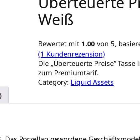
Überteuerte Pr
Weiß
Bewertet mit
1.00
von 5, basie
(1 Kundenrezension)
Die „Überteuerte Preise“ Tasse 
zum Premiumtarif.
Category:
Liquid Assets
)
ß. Das Porzellan gewordene Geschäftsmodell. 