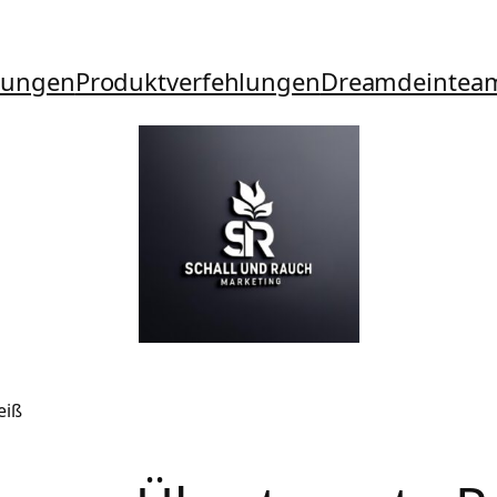
tungen
Produktverfehlungen
Dreamdeintea
eiß