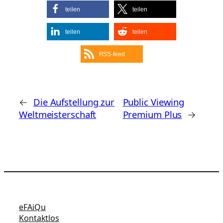
teilen
teilen
teilen
teilen
RSS-feed
←
Die Aufstellung zur
Public Viewing
Weltmeisterschaft
Premium Plus
→
eFAiQu
Kontaktlos