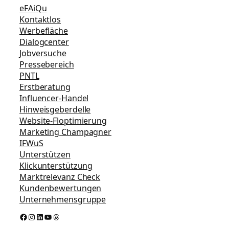
eFAiQu
Kontaktlos
Werbefläche
Dialogcenter
Jobversuche
Pressebereich
PNTL
Erstberatung
Influencer-Handel
Hinweisgeberdelle
Website-Floptimierung
Marketing Champagner
IFWuS
Unterstützen
Klickunterstützung
Marktrelevanz Check
Kundenbewertungen
Unternehmensgruppe
Facebook
Instagram
LinkedIn
YouTube
Threads