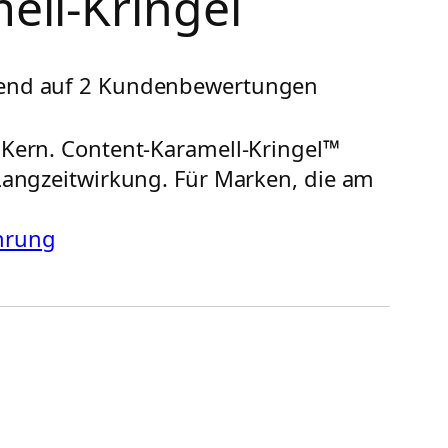
ell-Kringel
rend auf
2
Kundenbewertungen
m Kern. Content-Karamell-Kringel™
 Langzeitwirkung. Für Marken, die am
hrung