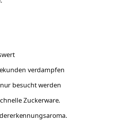
.
swert
3 Sekunden verdampfen
t nur besucht werden
schnelle Zuckerware.
Wiedererkennungsaroma.