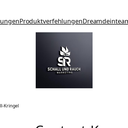
tungen
Produktverfehlungen
Dreamdeintea
l-Kringel