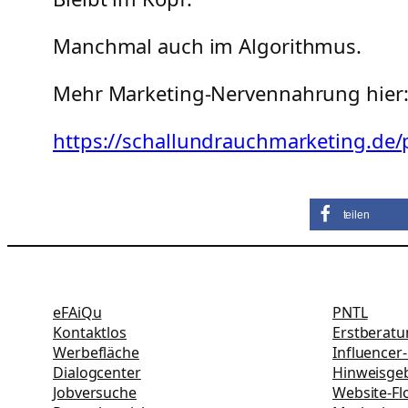
Manchmal auch im Algorithmus.
Mehr Marketing-Nervennahrung hier
https://schallundrauchmarketing.de
teilen
eFAiQu
PNTL
Kontaktlos
Erstberat
Werbefläche
Influencer
Dialogcenter
Hinweisgeb
Jobversuche
Website-Fl