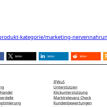
:
/produkt-kategorie/marketing-nervennahru
teilen
teilen
teilen
IFWuS
ung
Unterstützen
-Handel
Klickunterstützung
erdelle
Marktrelevanz Check
optimierung
Kundenbewertungen