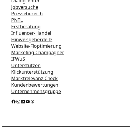
Dialogcenter
Jobversuche
Pressebereich
PNTL
Erstberatung
Influencer-Handel
Hinweisgeberdelle
Website-Floptimierung
Marketing Champagner
IFWuS
Unterstützen
Klickunterstützung
Marktrelevanz Check
Kundenbewertungen
Unternehmensgruppe
Facebook
Instagram
LinkedIn
YouTube
Threads