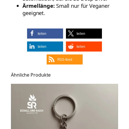
Ärmellänge:
Small nur für Veganer
geeignet.
teilen
teilen
teilen
teilen
RSS-feed
Ähnliche Produkte