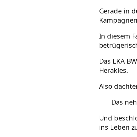
Gerade in d
Kampagnen 
In diesem F
betrügeris
Das LKA BW 
Herakles.
Also dachte
Das neh
Und beschlo
ins Leben z