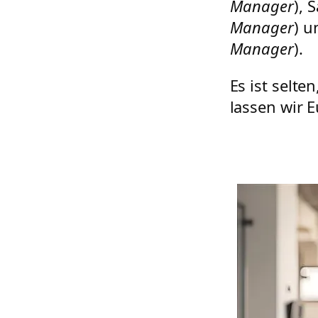
Manager
), 
Manager
) u
Manager
).
Es ist selt
lassen wir 