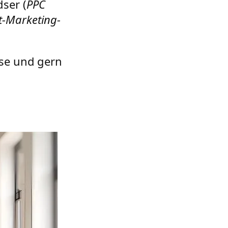
dser (
PPC
t-Marketing-
ese und gern