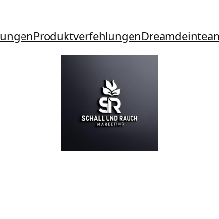
tungen
Produktverfehlungen
Dreamdeintea