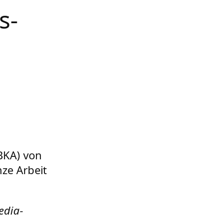
s-
BKA) von
ze Arbeit
edia-