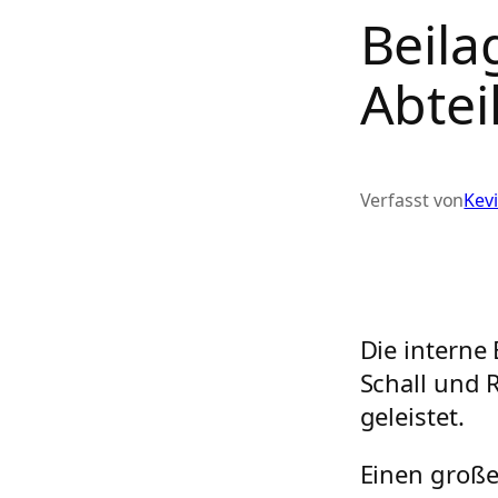
Beil
Abtei
Verfasst von
Kev
Die interne
Schall und 
geleistet.
Einen große