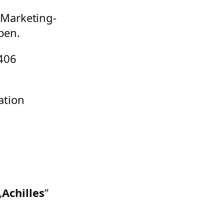
 Marketing-
ben.
.406
ation
„
Achilles
“