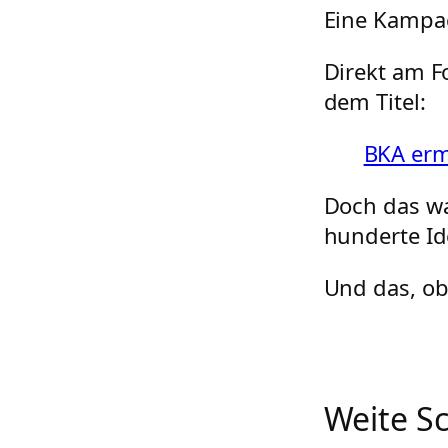
Eine Kampa
Direkt am F
dem Titel:
BKA ermi
Doch das wa
hunderte Id
Und das, obw
Weite S