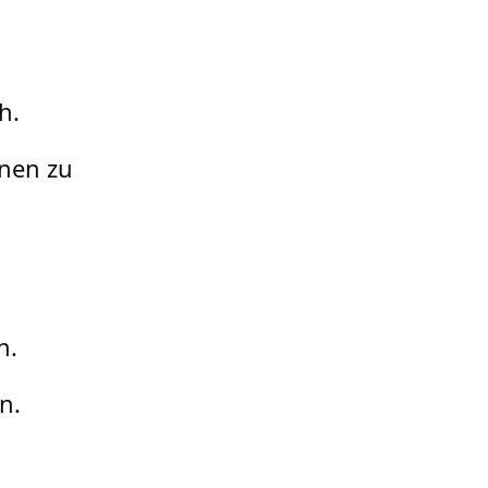
h.
rnen zu
n.
n.