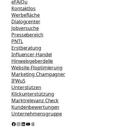
eFAiQu
Kontaktlos
Werbefläche
Dialogcenter
Jobversuche
Pressebereich
PNTL
Erstberatung
Influencer-Handel
Hinweisgeberdelle
Website-Floptimierung
Marketing Champagner
IFWuS
Unterstützen
Klickunterstützung
Marktrelevanz Check
Kundenbewertungen
Unternehmensgruppe
Facebook
Instagram
LinkedIn
YouTube
Threads