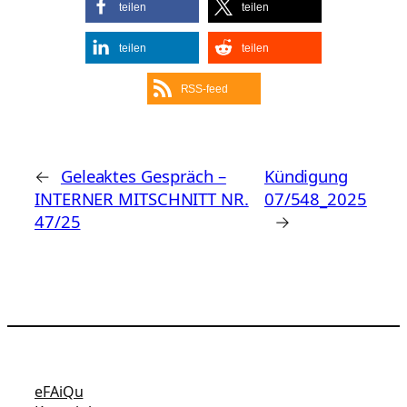
teilen
teilen
teilen
teilen
RSS-feed
←
Geleaktes Gespräch –
Kündigung
INTERNER MITSCHNITT NR.
07/548_2025
47/25
→
eFAiQu